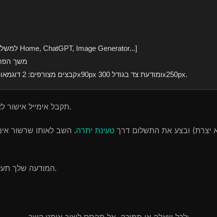
- העמודים שבהם תרצה לפרסם: [למשל Home, ChatGPT, Image Generator...]
- משך הפר
- קבצים מצורפים: 2 דוגמאות מודעה – באנר אחד בגודל 728x90px ומודעת צד בגודל 300x250px.
תקבל אימייל אישור לאחר שבקשת הפרסום שלך תאושר.
א יצרת) ובצע את התשלום דרך
טעינת יתרה
. השב לאותו שרשור אימ
המודעה שלך תעלה לאוויר בתוך 24 שעות מהאישור.