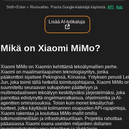
Shift+Enter = Rivinvaihto. Poista Google-kääntäjä käytöstä.
API
Ads
Lisää AI-työkaluja
Mikä on Xiaomi MiMo?
Xiaomi MiMo on Xiaomin kehittämä tekoälymallien perhe.
Xiaomi on maailmanlaajuinen teknologiayritys, jonka
pääkonttori sijaitsee Pekingissä, Kiinassa. Yrityksen perusti Le
Jun, joka toimii tällä hetkellä toimitusjohtajana. Xiaomi MiMo o
suunniteltu seuraavan sukupolven päättelyyn ja
multimodaaliseen tekoälyyn keskittyväksi järjestelmäksi, joka
painottaa edistynyttä ongelmanratkaisua, ohjelmointia ja AI-
agenttien ominaisuuksia. Toisin kuin monet tekoälychat-
tuotteet, jotka käyttävät kolmannen osapuolen API-rajapintoja,
Xiaomi rakentaa ja kouluttaa MiMo-mallit omilla
tutkimustiimeillään ja infrastruktuurillaan. Projektia rahoittaa
pääasiassa Xiaomi osana useiden miljardien dollarien
investointistrategiaansa tekoälyyn ja älykkäisiin