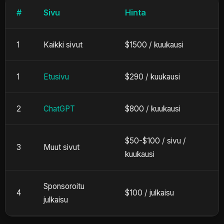
#
Sivu
Hinta
1
Kaikki sivut
$1500 /
kuukausi
1
Etusivu
$290 /
kuukausi
2
ChatGPT
$800 /
kuukausi
$50-$100 /
sivu
/
3
Muut sivut
kuukausi
Sponsoroitu
4
$100 /
julkaisu
julkaisu