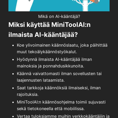
Mikä on AI-kääntäjä?
Miksi käyttää MiniToolAI:n
ilmaista AI-kääntäjää?
Koe ylivoimainen käännöslaatu, joka päihittää
muut tekoälykäännöstyökalut.
Hyödynnä ilmaista AI-kääntäjää ilman
mainoksia ja ponnahdusikkunoita.
Käännä vaivattomasti ilman sovellusten tai
laajennusten lataamista.
Saat tarkkoja käännöksiä ilmaiseksi, ilman
rajoituksia.
MiniToolAI:n käännösohjelma toimii sujuvasti
sekä tietokoneella että mobiilissa.
Vertaa tuloksiamme muihin verkkokääntäjiin ja