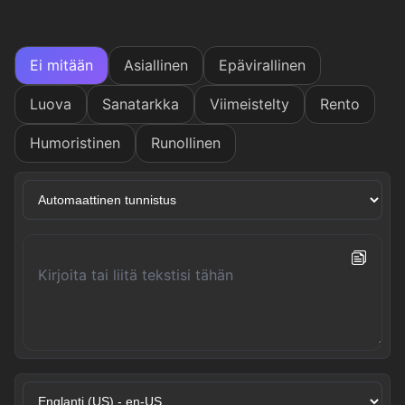
Ei mitään
Asiallinen
Epävirallinen
Luova
Sanatarkka
Viimeistelty
Rento
Humoristinen
Runollinen