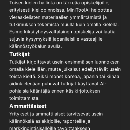
Toisen kielen hallinta on tärkeää opiskelijoille,
erityisesti kieliopinnoissa. MiniToolAI helpottaa
vieraskielisten materiaalien ymmärtämistä ja
tutkimuksen tekemistä muulla kuin omalla kielellä.
Esimerkiksi yhdysvaltalainen opiskelija voi laatia
sujuvia kysymyksiä japanilaisille vastaajille
käännöstyökalun avulla.
Tutkijat
Tutkijat kirjoittavat usein ensimmäisen luonnoksen
omalla kielellään, mutta julkaisut edellyttävät usein
toista kieltä. Siksi monet koreaa, japania tai kiinaa
äidinkielenään puhuvat tutkijat käyttävät AI-
pohjaisia kääntäjiä ennen käsikirjoituksen
toimittamista.
Ammattilaiset
Yritykset ja ammattilaiset tarvitsevat usein
käännöksiä asiakirjoille, raporteille ja
markkinointisisällöille tavoittaakseen