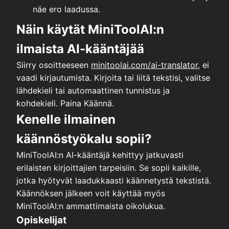
näe ero laadussa.
Näin käytät MiniToolAI:n
ilmaista AI-kääntäjää
Siirry osoitteeseen
minitoolai.com/ai-translator
,
ei
vaadi kirjautumista. Kirjoita tai liitä tekstisi, valitse
lähdekieli tai automaattinen tunnistus ja
kohdekieli. Paina Käännä.
Kenelle ilmainen
käännöstyökalu sopii?
MiniToolAI:n AI-kääntäjä kehittyy jatkuvasti
erilaisten kirjoittajien tarpeisiin. Se sopii kaikille,
jotka hyötyvät laadukkaasti käännetystä tekstistä.
Käännöksen jälkeen voit käyttää myös
MiniToolAI:n ammattimaista oikolukua.
Opiskelijat