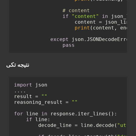
# content
if
"content"
in
 json_line
                    content = json_line[
print
(content, end=
"
except
 json.JSONDecodeError:

pass
نتیجه تکی
import
 json

....

result = 
""
reasoning_result = 
""
for
 line 
in
 response.iter_lines():

if
 line:

        decode_line = line.decode(
"utf-8