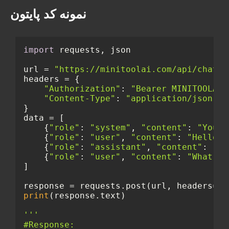
نمونه کد پایتون
import
 requests, json

url = 
"https://minitoolai.com/api/chatgp
headers = {

"Authorization"
: 
"Bearer MINITOOLAI-
"Content-Type"
: 
"application/json"
}

data = [

    {
"role"
: 
"system"
, 
"content"
: 
"You a
    {
"role"
: 
"user"
, 
"content"
: 
"Hello"
}
    {
"role"
: 
"assistant"
, 
"content"
: 
"Ho
    {
"role"
: 
"user"
, 
"content"
: 
"What's 
]

response = requests.post(url, headers=he
print
(response.text)

'''

#Response:
