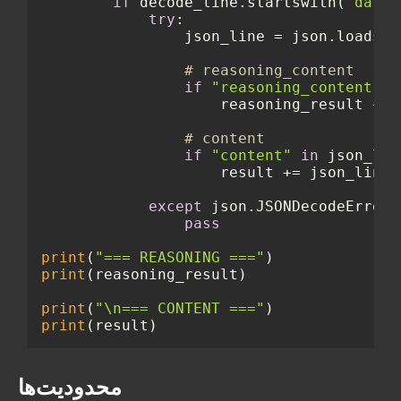
if
 decode_line.startswith(
"data:
try
:

                json_line = json.loads(d
# reasoning_content
if
"reasoning_content"
i
                    reasoning_result += 
# content
if
"content"
in
 json_line
                    result += json_line[
except
 json.JSONDecodeError:

pass
print
(
"=== REASONING ==="
print
(reasoning_result)

print
(
"\n=== CONTENT ==="
print
محدودیت‌ها