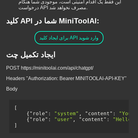
این فقط یک اقدام امنیتی است، موجودی شما هنگام
درخواست API مصرف نخواهد شد.
کلید API شما در MiniToolAI:
برای ایجاد کلید API وارد شوید
ایجاد تکمیل چت
POST https://minitoolai.com/api/chatgpt/
Headers "Authorization: Bearer MINITOOLAI-API-KEY"
Body
[
{
"role"
:
"system"
,
"content"
:
"You a
{
"role"
:
"user"
,
"content"
:
"Hello"
}
]