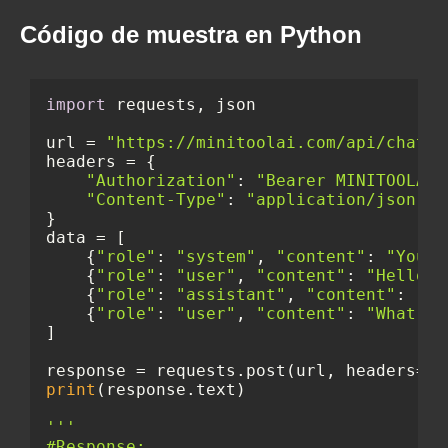
Código de muestra en Python
import
 requests, json

url = 
"https://minitoolai.com/api/chatgp
headers = {

"Authorization"
: 
"Bearer MINITOOLAI-
"Content-Type"
: 
"application/json"
}

data = [

    {
"role"
: 
"system"
, 
"content"
: 
"You a
    {
"role"
: 
"user"
, 
"content"
: 
"Hello"
}
    {
"role"
: 
"assistant"
, 
"content"
: 
"Ho
    {
"role"
: 
"user"
, 
"content"
: 
"What's 
]

response = requests.post(url, headers=he
print
(response.text)

'''

#Response:
