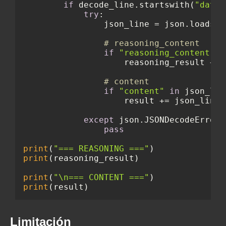
if
 decode_line.startswith(
"data:
try
:

                json_line = json.loads(d
# reasoning_content
if
"reasoning_content"
i
                    reasoning_result += 
# content
if
"content"
in
 json_line
                    result += json_line[
except
 json.JSONDecodeError:

pass
print
(
"=== REASONING ==="
print
(reasoning_result)

print
(
"\n=== CONTENT ==="
print
Limitación