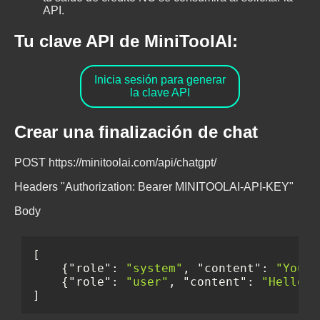
API.
Tu clave API de MiniToolAI:
Inicia sesión para generar
la clave API
Crear una finalización de chat
POST https://minitoolai.com/api/chatgpt/
Headers "Authorization: Bearer MINITOOLAI-API-KEY"
Body
[
{
"role"
:
"system"
,
"content"
:
"You a
{
"role"
:
"user"
,
"content"
:
"Hello"
}
]