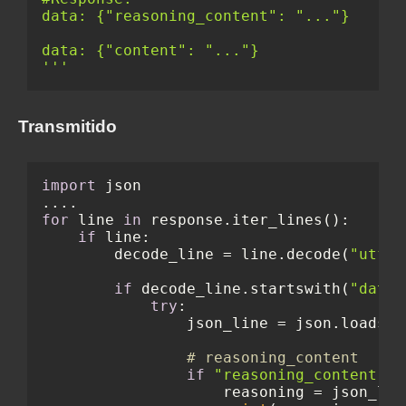
data: {"reasoning_content": "..."}

data: {"content": "..."}

'''
Transmitido
import
 json

for
 line 
in
 response.iter_lines():

if
 line:

        decode_line = line.decode(
"utf-8
if
 decode_line.startswith(
"data:
try
:

                json_line = json.loads(d
# reasoning_content
if
"reasoning_content"
i
                    reasoning = json_lin