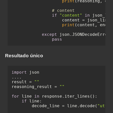
print
(reasoning, end
# content
if
"content"
in
 json_line
                    content = json_line[
print
(content, end=
"
except
 json.JSONDecodeError:

pass
Resultado único
import
 json

....

result = 
""
reasoning_result = 
""
for
 line 
in
 response.iter_lines():

if
 line:

        decode_line = line.decode(
"utf-8