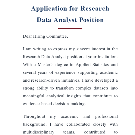
Orientado al Liderazgo
Técnico
Académico
Startup
Consultivo
Narrativo
Directo
Elegante
Longitud de la Carta
Corta
Media
Larga
Idioma de Salida