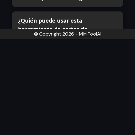
¿Quién puede usar esta
herramienta de cartas de
© Copyright
2026
-
MiniToolAI
presentación con IA?
¿Por qué debería usar un creador de
cartas de presentación impulsado
por IA?
generador de cartas de presentación con ia, plantilla
gratuita de carta de presentación, crear carta de
presentación online