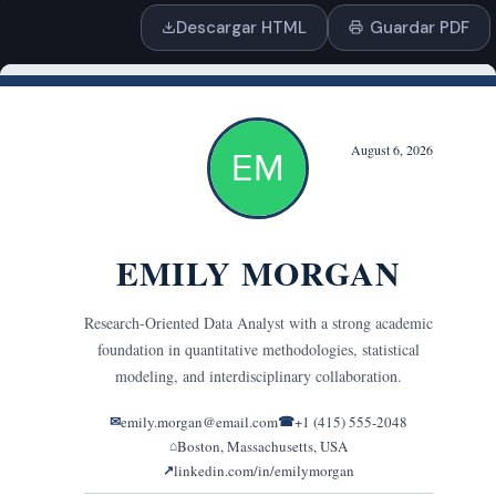
Descargar HTML
Guardar PDF
Arrastra y suelta o
haz clic para subir
PDF, DOCX, TXT
o pega el texto
ESTILO Y FORMATO
Tono
Profesional
Seguro
Entusiasta
Formal
Amigable
Conversacional
Persuasivo
Motivacional
Ejecutivo
Corporativo
Moderno
Creativo
Minimalista
Cálido
Cortés
Sincero
Ambicioso
Orientado a Resultados