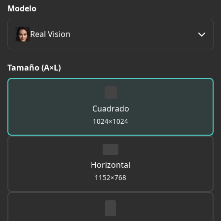
Modelo
Real Vision
Tamaño (A×L)
Cuadrado
1024×1024
Horizontal
1152×768