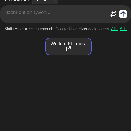
Shift+Enter = Zeilenumbruch. Google Übersetzer deaktivieren.
API
Ads
Weitere KI-Tools
Qwen Kostenlos Online
Was ist Qwen?
Qwen, auch bekannt als Tongyi Qianwen (Chinesisch:
通义千问), ist eine Reihe großer Sprachmodelle, die vo