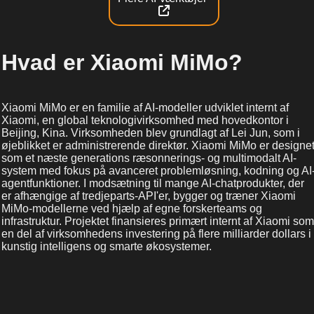
Hvad er Xiaomi MiMo?
Xiaomi MiMo er en familie af AI-modeller udviklet internt af
Xiaomi, en global teknologivirksomhed med hovedkontor i
Beijing, Kina. Virksomheden blev grundlagt af Lei Jun, som i
øjeblikket er administrerende direktør. Xiaomi MiMo er designe
som et næste generations ræsonnerings- og multimodalt AI-
system med fokus på avanceret problemløsning, kodning og AI
agentfunktioner. I modsætning til mange AI-chatprodukter, der
er afhængige af tredjeparts-API'er, bygger og træner Xiaomi
MiMo-modellerne ved hjælp af egne forskerteams og
infrastruktur. Projektet finansieres primært internt af Xiaomi som
en del af virksomhedens investering på flere milliarder dollars i
kunstig intelligens og smarte økosystemer.