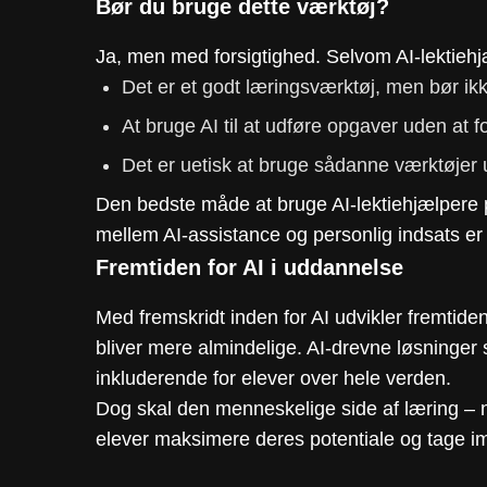
Bør du bruge dette værktøj?
Ja, men med forsigtighed. Selvom AI-lektiehj
Det er et godt læringsværktøj, men bør ik
At bruge AI til at udføre opgaver uden at fo
Det er uetisk at bruge sådanne værktøjer 
Den bedste måde at bruge AI-lektiehjælpere p
mellem AI-assistance og personlig indsats er
Fremtiden for AI i uddannelse
Med fremskridt inden for AI udvikler fremti
bliver mere almindelige. AI-drevne løsninger
inkluderende for elever over hele verden.
Dog skal den menneskelige side af læring – ny
elever maksimere deres potentiale og tage i