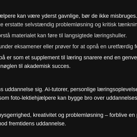
ælpere kan være yderst gavnlige, bør de ikke misbruges.
ke erstatte selvstændig problemløsning og kritisk tænkni
rstå materialet kan føre til langsigtede læringshuller.
under eksamener eller prøver for at opnå en uretfærdig f
å er som et supplement til læring snarere end en genvej 
 nøglen til akademisk succes.
dens uddannelse sig. AI-tutorer, personlige læringsople
 som foto-lektiehjælpere kan bygge bro over uddannelsesk
sgerrighed, kreativitet og problemløsning – forblive en p
mod fremtidens uddannelse.