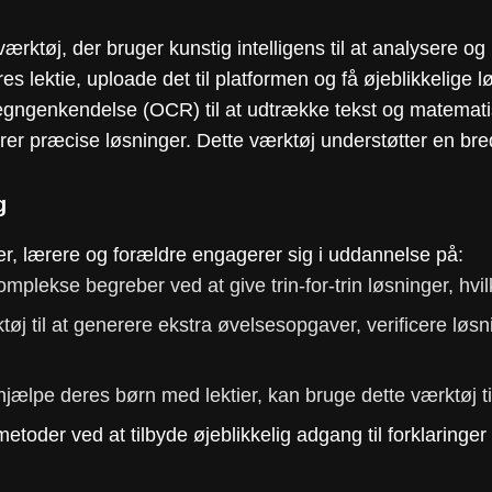
ærktøj, der bruger kunstig intelligens til at analysere o
es lektie, uploade det til platformen og få øjeblikkelige lø
tegngenkendelse (OCR) til at udtrække tekst og matematis
r præcise løsninger. Dette værktøj understøtter en bred 
g
r, lærere og forældre engagerer sig i uddannelse på:
mplekse begreber ved at give trin-for-trin løsninger, hvilk
øj til at generere ekstra øvelsesopgaver, verificere løs
jælpe deres børn med lektier, kan bruge dette værktøj ti
toder ved at tilbyde øjeblikkelig adgang til forklaringer