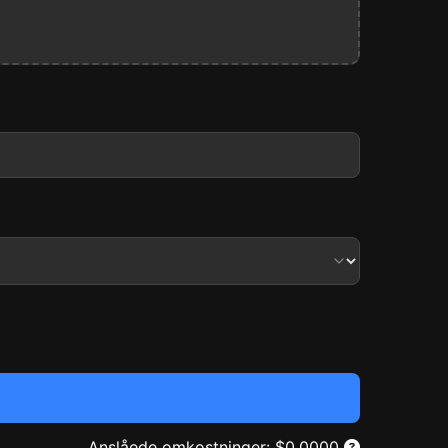
Anslåede omkostninger
: $
0.0000