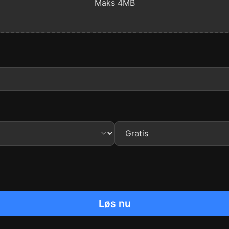
Maks 4MB
Løs nu