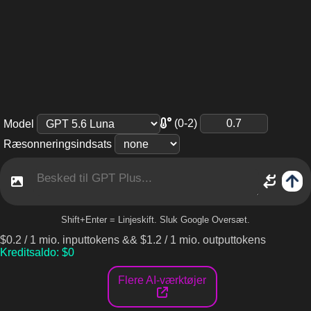
(0-2)
Model
Ræsonneringsindsats
Shift+Enter = Linjeskift. Sluk Google Oversæt.
$
0.2
/
1 mio. inputtokens
&&
$
1.2
/
1 mio. outputtokens
Kreditsaldo
: $
0
Flere AI-værktøjer