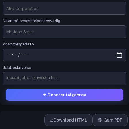
Navn på ansættelsesansvarlig
Ansøgningsdato
Jobbeskrivelse
✦
Generer følgebrev
RESUME / CV
Download HTML
Gem PDF
Træk og slip eller
klik for at uploade