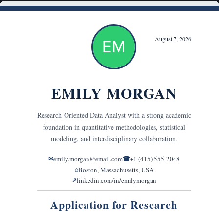
PDF, DOCX, TXT
eller indsæt tekst
STIL OG FORMATERING
Tone
Professionel
Selvsikker
Entusiastisk
Formel
Venlig
Samtalepræget
Overbevisende
Motiverende
Ledelsespræget
Korporativ
Moderne
Kreativ
Minimalistisk
Varm
Høflig
Oprigtig
Ambitiøs
Resultatorienteret
Ledelsesorienteret
Teknisk