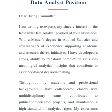
Akademisk
Startup
Rådgivende
Storytelling
Direkte
Elegant
Længde på følgebrev
Kort
Mellem
Lang
Output-sprog