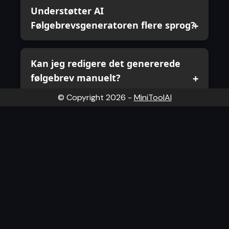
Understøtter AI
Følgebrevsgeneratoren flere sprog?
Kan jeg redigere det genererede
følgebrev manuelt?
© Copyright
2026
-
MiniToolAI
Hvem kan bruge dette AI-
følgebrevsværktøj?
Hvorfor bør jeg bruge en AI-drevet
følgebrevsgenerator?