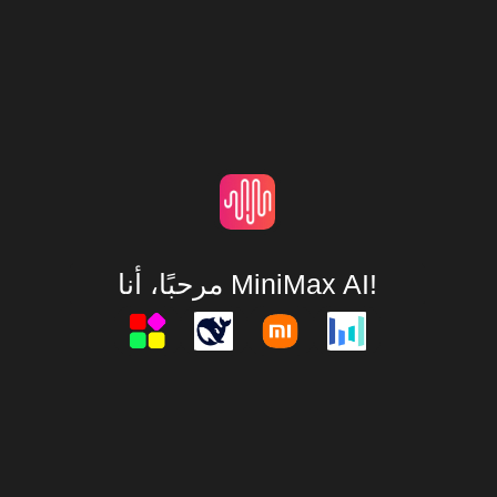
مرحبًا، أنا MiniMax AI!