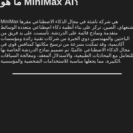
ما هو MiniMax AI؟
MiniMax هي شركة ناشئة في مجال الذكاء الاصطناعي مقرها
نغهاي، الصين، تركز على بناء أنظمة ذكاء اصطناعي متعددة الوسائط
متقدمة ونماذج قائمة على الدردشة. تأسست على يد فريق من
الباحثين والمهندسين ذوي الخبرة من شركات تقنية رائدة ومؤسسات
أكاديمية، وقد تمكنت بسرعة من ترسيخ مكانتها كمنافس قوي في
مجال الذكاء الاصطناعي عالميًا. تم تصميم نماذج الدردشة الخاصة بها
لتعامل مع المحادثات الطبيعية، والاستدلال المعقد، ومعالجة السياقات
الكبيرة، مما يجعلها مناسبة للاستخدامات الشخصية والمؤسسية.
MiniMax AI هو نموذج قوي من الجيل التالي مصمم