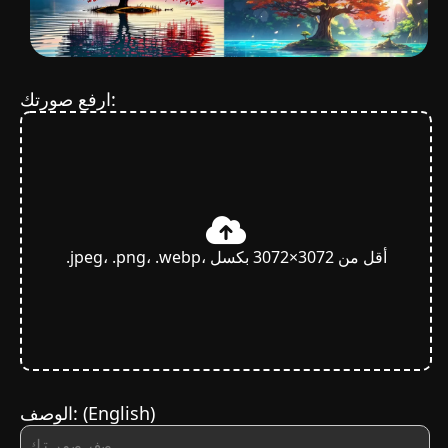
ارفع صورتك:
.jpeg، .png، .webp، أقل من 3072×3072 بكسل
(English)
الوصف: