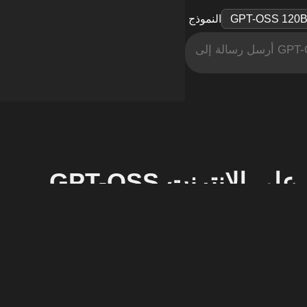
النموذج
مجاني على الإنترنت
ما هو GPT-OSS؟
GPT-OSS هو النموذج مفتوح المصدر الرائد من OpenAI، مبني على بنية Mixture-of-Experts (MoE). تم تصميم سلسلة GPT-OSS من أجل التفكير القوي، والمهام