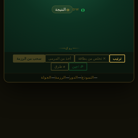
0
0
النتيجة
DW
يدك
ترتيب
✕
تخلص من بطاقة
أخذ من المرمى
سحب من الرزمة
🎉
جين!
✊
طرق
النموذج
الدور
الرزمة
الجولة
—
—
—
—