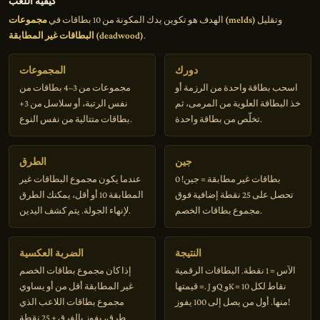
كيفية اللعب
وتقليل
مجموعات (melds)
الهدف هو تكوين يدك المكونة من 10 بطاقات في
.
البطاقات غير المطابقة (deadwood)
دورك
المجموعات
اسحب بطاقة واحدة من الرزمة أو
مجموعات من 3–4 بطاقات من
خذ البطاقة العلوية من المرمى، ثم
نفس الرتبة، أو سلاسل من 3+
تخلّص من بطاقة واحدة.
بطاقات متتالية من نفس النوع.
جين
الطرق
0 بطاقات غير مطابقة = جين!
عندما يكون مجموع البطاقات غير
تحصل على 25 نقطة إضافية فوق
المطابقة 10 أو أقل، يمكنك الطرق
مجموع بطاقات الخصم.
لإنهاء الجولة. يتم كشف اليدين.
النتيجة
الضربة العكسية
الآس = 1 نقطة. البطاقات الرقمية
إذا كان مجموع بطاقات الخصم
= قيمتها. J وQ وK = 10 نقاط لكل
غير المطابقة أقل من أو يساوي
منها. أول من يصل إلى 100 يفوز!
مجموع بطاقات اللاعب الذي
طرق، يفوز بالفرق + 25 نقطة