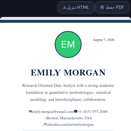
حفظ PDF
تنزيل HTML
اسحب وأفلت أو
انقر للرفع
PDF, DOCX, TXT
أو الصق النص
النمط والتنسيق
النبرة
مقنعة
حوارية
ودية
رسمية
متحمسة
واثقة
احترافية
بسيطة
إبداعية
عصرية
شركاتية
تنفيذية
تحفيزية
تركز على النتائج
طموحة
صادقة
مهذبة
دافئة
خاصة بالشركات الناشئة
أكاديمية
تقنية
موجهة نحو القيادة