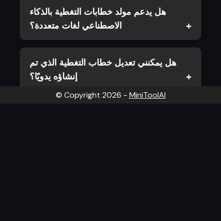
هل يدعم مولد خطابات التغطية بالذكاء
الاصطناعي لغات متعددة؟
هل يمكنني تعديل خطاب التغطية الذي تم
إنشاؤه يدويًا؟
© Copyright
2026
-
MiniToolAI
من يمكنه استخدام أداة خطابات التغطية
هذه؟
لماذا يجب أن أستخدم منشئ خطابات تغطية
مدعومًا بالذكاء الاصطناعي؟