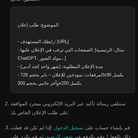
الموضوع: طلب إعلان
- رابطك المستهدف: [URL]
- الصفحات التي ترغب في الإعلان عليها: [مثال: الرئيسية،
ChatGPT، مولد الصور...]
- مدة الإعلان المطلوبة: (شهر واحد كحد أدنى)
- المرفقات: نموذجين للإعلان – بانر بحجم 728x90 بكسل
وآخر جانبي بحجم 300x250 بكسل.
ستتلقى رسالة تأكيد عبر البريد الإلكتروني بمجرد الموافقة
على طلب الإعلان الخاص بك.
قم بإنشاء حساب على
تسجيل الدخول
(إذا لم تكن قد فعلت
ذلك بالفعل) وقم بالدفع عبر
شحن الرصيد
. ثم قم بالرد على