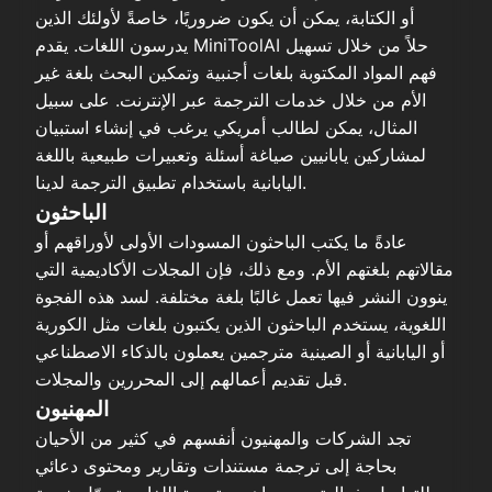
أو الكتابة، يمكن أن يكون ضروريًا، خاصةً لأولئك الذين
يدرسون اللغات. يقدم MiniToolAI حلاً من خلال تسهيل
فهم المواد المكتوبة بلغات أجنبية وتمكين البحث بلغة غير
الأم من خلال خدمات الترجمة عبر الإنترنت. على سبيل
المثال، يمكن لطالب أمريكي يرغب في إنشاء استبيان
لمشاركين يابانيين صياغة أسئلة وتعبيرات طبيعية باللغة
اليابانية باستخدام تطبيق الترجمة لدينا.
الباحثون
عادةً ما يكتب الباحثون المسودات الأولى لأوراقهم أو
مقالاتهم بلغتهم الأم. ومع ذلك، فإن المجلات الأكاديمية التي
ينوون النشر فيها تعمل غالبًا بلغة مختلفة. لسد هذه الفجوة
اللغوية، يستخدم الباحثون الذين يكتبون بلغات مثل الكورية
أو اليابانية أو الصينية مترجمين يعملون بالذكاء الاصطناعي
قبل تقديم أعمالهم إلى المحررين والمجلات.
المهنيون
تجد الشركات والمهنيون أنفسهم في كثير من الأحيان
بحاجة إلى ترجمة مستندات وتقارير ومحتوى دعائي