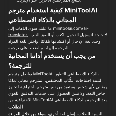
بنتائج المترجمين الآخرين عبر الإنترنت.
كيفية استخدام مترجم MiniToolAI
المجاني بالذكاء الاصطناعي
minitoolai.com/ai-
ما عليك سوى الذهاب إلى
لا حاجة لتسجيل الدخول. اكتب أو الصق النص،
,
translator
وحدد لغة الإدخال أو اكتشافها تلقائيًا، واختر اللغة المراد
الترجمة إليها، ثم اضغط على ترجمة.
من يجب أن يستخدم أداتنا المجانية
للترجمة؟
يواصل مترجم MiniToolAI بالذكاء الاصطناعي التطور
لتلبية احتياجات الكُتّاب المختلفين. المترجم مجاني تمامًا
ومثالي لأي شخص يستفيد من نص مترجم باحترافية لتجاوز
حاجز اللغة. ولا تنسَ الحصول على خدمات التدقيق اللغوي
الاحترافية من MiniToolAI بعد الترجمة بالذكاء الاصطناعي.
الطلاب
بالنسبة للطلاب، إتقان لغة أخرى، سواء من خلال القراءة