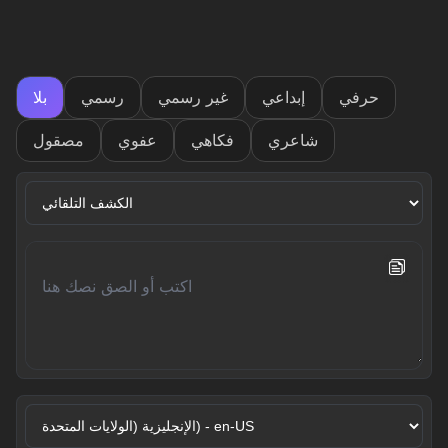
حرفي
إبداعي
غير رسمي
رسمي
بلا
شاعري
فكاهي
عفوي
مصقول